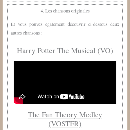
4. Les chansons originales
Et vous pouvez également découvrir ci-dessous deux
autres chansons :
Harry Potter The Musical (VO)
The Fan Theory Medley
(VOSTFR)