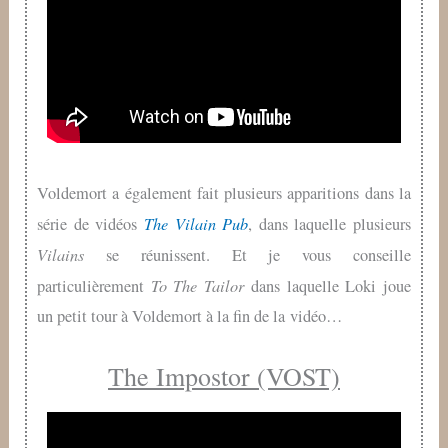
Voldemort a également fait plusieurs apparitions dans la
The Vilain Pub
série de vidéos
, dans laquelle plusieurs
Vilains
se réunissent. Et je vous conseille
To The Tailor
particulièrement
dans laquelle Loki joue
un petit tour à Voldemort à la fin de la vidéo…
The Impostor (VOST)