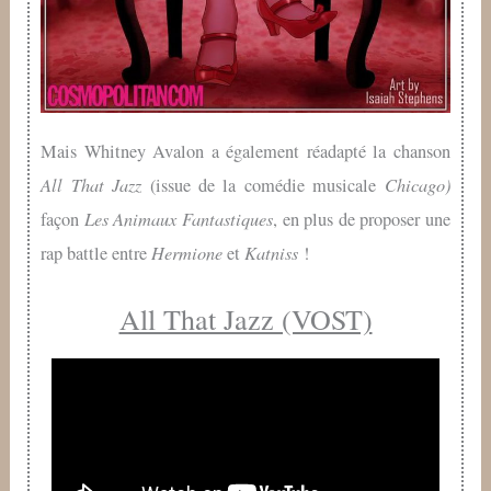
Mais Whitney Avalon a également réadapté la chanson
All That Jazz
Chicago)
(issue de la comédie musicale
Les Animaux Fantastiques
façon
, en plus de proposer une
Hermione
Katniss
rap battle entre
et
!
All That Jazz (VOST)