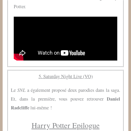
Potter.
5. Saturday Night Live (VO)
SNL
Le
a également proposé deux parodies dans la saga.
Daniel
Et, dans la première, vous pouvez retrouver
Radcliffe
lui-même !
Harry Potter Epilogue