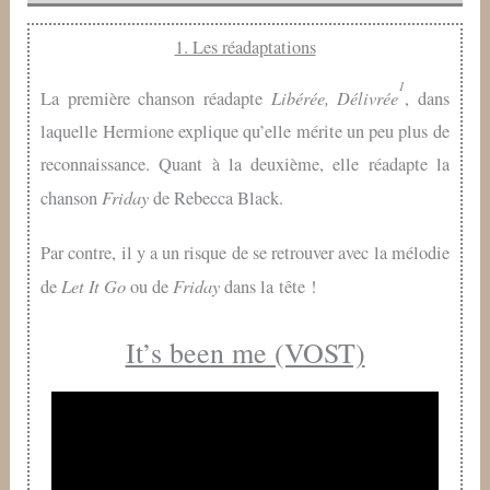
1. Les réadaptations
1
Libérée, Délivrée
La première chanson réadapte
, dans
laquelle Hermione explique qu’elle mérite un peu plus de
reconnaissance. Quant à la deuxième, elle réadapte la
Friday
chanson
de Rebecca Black.
Par contre, il y a un risque de se retrouver avec la mélodie
Let It Go
Friday
de
ou de
dans la tête !
It’s been me (VOST)