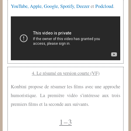
YouTube,
Apple,
Google,
Spotify,
Deezer
et
Podcloud
.
4. Le résumé en version courte (VF)
Konbini propose de résumer les films avec une approche
humoristique. La première vidéo s’intéresse aux trois
premiers films et la seconde aux suivants.
1 – 3