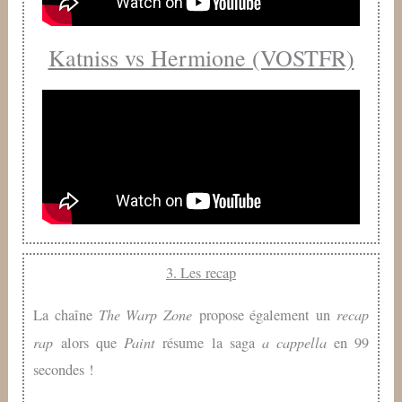
Katniss vs Hermione (VOSTFR)
3. Les recap
The Warp Zone
recap
La chaîne
propose également un
rap
Paint
a cappella
alors que
résume la saga
en 99
secondes !