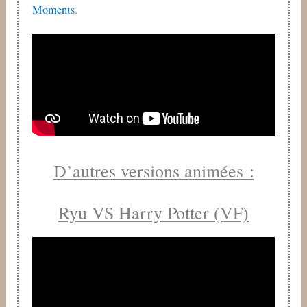
Moments
.
D’autres versions animées :
Ryu VS Harry Potter (VF)