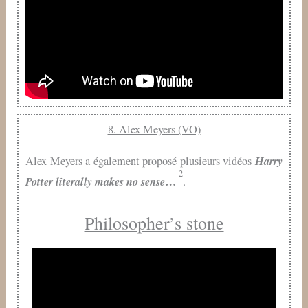
8. Alex Meyers (VO)
Harry
Alex Meyers a également proposé plusieurs vidéos
2
Potter literally makes no sense
…
.
Philosopher’s stone