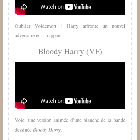
Oublier Voldemort ! Harry affronte un nouvel
adversaire en… rappant.
Bloody Harry (VF)
Voici une version animée d’une planche de la bande
Bloody Harry
dessinée
.