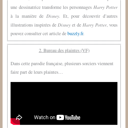
Harry Potter
une dessinatrice transforme les personnages
Disney.
à la manière de
Et, pour découvrir d’autres
Disney
Harry Potter
illustrations inspirées de
et de
, vous
pouvez consulter cet article de
buzzly.fr
.
2. Bureau des plaintes (VF)
Dans cette parodie française, plusieurs sorciers viennent
faire part de leurs plaintes…