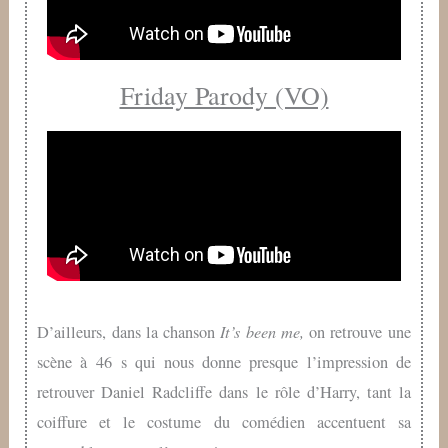
Friday Parody (VO)
It’s been me,
D’ailleurs, dans la chanson
on retrouve une
scène à 46 s qui nous donne presque l’impression de
retrouver Daniel Radcliffe dans le rôle d’Harry, tant la
coiffure et le costume du comédien accentuent sa