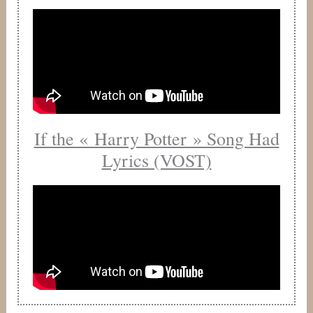
If the « Harry Potter » Song Had
Lyrics (VOST)