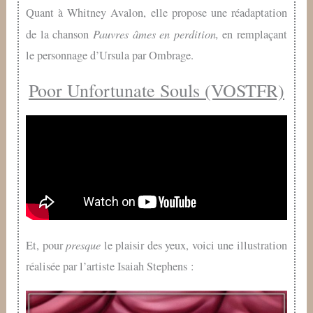
Quant à Whitney Avalon, elle propose une réadaptation
Pauvres âmes en perdition
,
de la chanson
en remplaçant
le personnage d’Ursula par Ombrage.
Poor Unfortunate Souls (VOSTFR)
presque
Et, pour
le plaisir des yeux, voici une illustration
réalisée par l’artiste Isaiah Stephens :