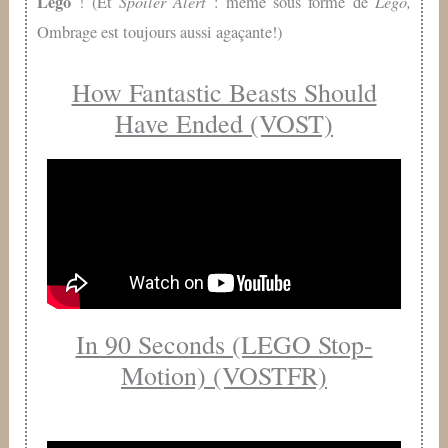
Lego
Spoiler Alert
Lego,
! (Et
: même sous forme de
Ombrage est toujours aussi agaçante!)
How Fantastic Beasts Should
Have Ended (VOST)
In 90 Seconds (LEGO Stop-
Motion) (VOSTFR)