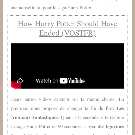
une nouvelle fin pour la saga Harry Potter.
How Harry Potter Should Have
Ended (VOSTFR)
Deux autres vidéos existent sur la même chaîne. La
Les
première nous propose de changer la fin du film
Animaux Fantastiques
. Quant à la seconde, elle résume
des figurines
la saga Harry Potter en 90 secondes… avec