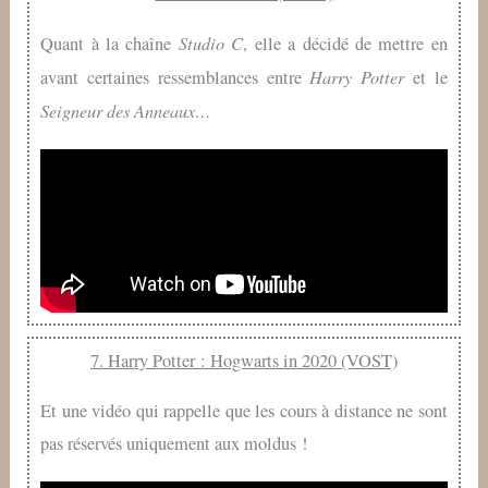
Studio C
Quant à la chaîne
, elle a décidé de mettre en
Harry Potter
avant certaines ressemblances entre
et le
Seigneur des Anneaux…
7. Harry Potter : Hogwarts in 2020 (VOST)
Et une vidéo qui rappelle que les cours à distance ne sont
pas réservés uniquement aux moldus !