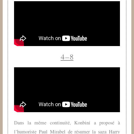
4 – 8
Dans la même continuité, Konbini a proposé à
l’humoriste Paul Mirabel de résumer la saga Harry