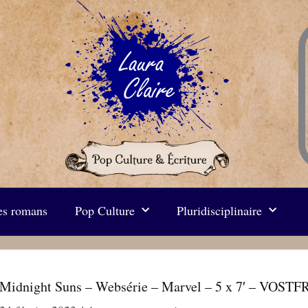
s romans
Pop Culture
Pluridisciplinaire
Midnight Suns – Websérie – Marvel – 5 x 7′ – VOSTF