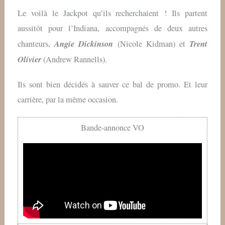
Le voilà le Jackpot qu’ils recherchaient ! Ils partent
aussitôt pour l’Indiana, accompagnés de deux autres
Angie Dickinson
Trent
chanteurs,
(Nicole Kidman) et
Olivier
(Andrew Rannells).
Ils sont bien décidés à sauver ce bal de promo. Et leur
carrière, par la même occasion.
Bande-annonce VO