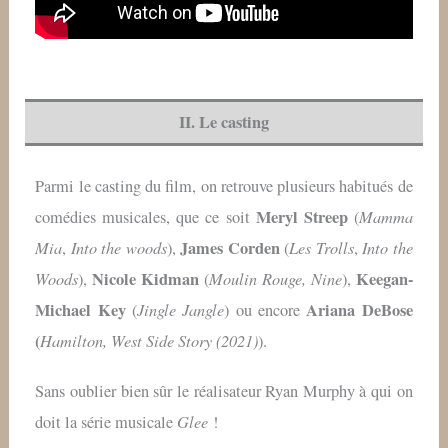
II. Le casting
Parmi le casting du film, on retrouve plusieurs habitués de
Meryl Streep
Mamma
comédies musicales, que ce soit
(
Mia
Into the woods
James Corden
Les Trolls
Into the
,
),
(
,
Woods
Nicole Kidman
Moulin Rouge, Nine
Keegan-
),
(
),
Michael Key
Jingle Jangle
Ariana DeBose
(
) ou encore
(
Hamilton, West Side Story (2021)
).
Sans oublier bien sûr le réalisateur Ryan Murphy à qui on
Glee
doit la série musicale
!