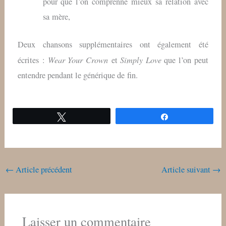
pour que l’on comprenne mieux sa relation avec
sa mère,
Deux chansons supplémentaires ont également été
Wear Your Crown
Simply Love
écrites :
et
que l’on peut
entendre pendant le générique de fin.
Tweetez
Partagez
←
Article précédent
Article suivant
→
Laisser un commentaire