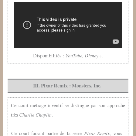
YouTube, Disney+
Disponibilités
:
.
III. Pixar Remix : Monsters, Inc.
Ce court-métrage inventif se distingue par son approche
Charlie Chaplin
très
.
Pixar Remix
Ce court faisant partie de la série
, vous