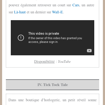
pouvez également retrouver un court sur
Cars
, un autre
sur
Là-haut
et un dernier sur
Wall‑E
.
YouTube
Disponibilité
:
IV. Tick Tock Tale
Dans une boutique d’horlogerie, un petit réveil sonne