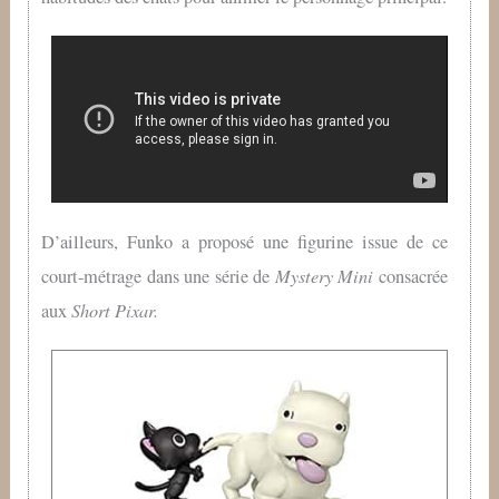
D’ailleurs, Funko a proposé une figurine issue de ce
Mystery Mini
court-métrage dans une série de
consacrée
Short Pixar.
aux