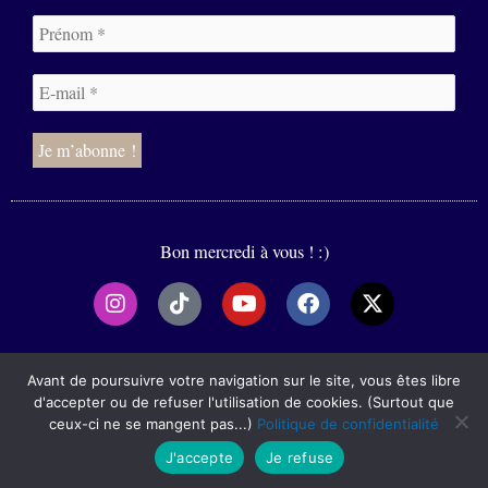
Bon mercredi à vous ! :)
I
T
Y
F
X
n
i
o
a
-
s
k
u
c
t
t
t
t
e
w
2020-2025
a
o
u
b
i
Avant de poursuivre votre navigation sur le site, vous êtes libre
g
k
b
o
t
d'accepter ou de refuser l'utilisation de cookies. (Surtout que
r
e
o
t
ceux-ci ne se mangent pas...)
Politique de confidentialité
Mentions légales
a
k
e
J'accepte
Je refuse
m
r