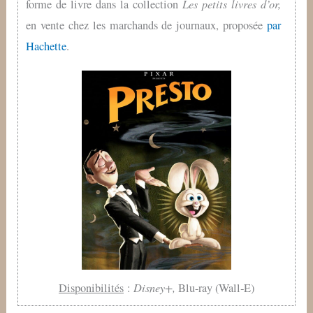
Les petits livres d’or,
forme de livre dans la collection
en vente chez les marchands de journaux, proposée
par
Hachette
.
Disney+,
Disponibilités
:
Blu-ray (Wall‑E)