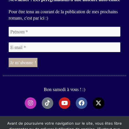
Pour être tenu au courant de la publication de mes prochains
romans, c'est par ici :)
Bon samedi à vous ! :)
I
T
Y
F
X
n
i
o
a
-
s
k
u
c
t
t
t
t
e
w
2020-2025
a
o
u
b
i
Avant de poursuivre votre navigation sur le site, vous êtes libre
g
k
b
o
t