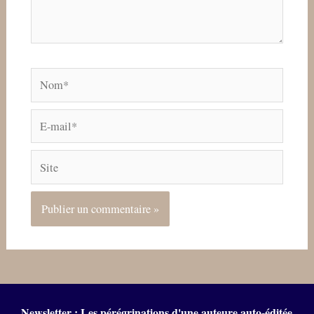
Nom*
E-
mail*
Site
Newsletter : Les pérégrinations d'une auteure auto-éditée