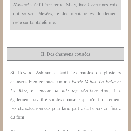
Howard
a failli être retiré. Mais, face à certaines voix
qui se sont élevées, le documentaire est finalement
resté sur la plateforme.
II. Des chansons coupées
Si Howard Ashman a écrit les paroles de plusieurs
Partir là-bas
La Belle et
chansons bien connues comme
,
La Bête
Je suis ton Meilleur Ami
, ou encore
, il a
également travaillé sur des chansons qui n’ont finalement
pas été sélectionnées pour faire partie de la version finale
du film.