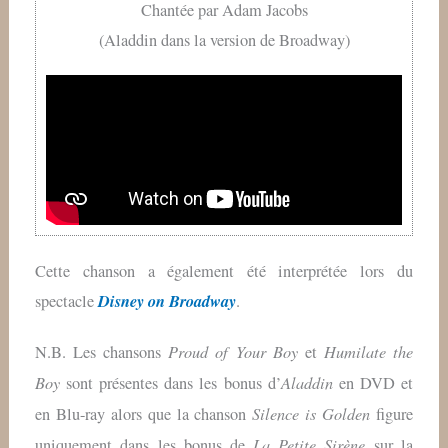
Chantée par Adam Jacobs
(Aladdin dans la version de Broadway)
Cette chanson a également été interprétée lors du
Disney on Broadway
spectacle
.
Proud of Your Boy
Humilate the
N.B. Les chansons
et
Boy
Aladdin
sont présentes dans les bonus d’
en DVD et
Silence is Golden
en Blu-ray alors que la chanson
figure
La Petite Sirène
uniquement dans les bonus de
sur la