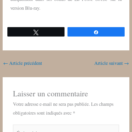
version Blu-ray.
Tweetez
Partagez
←
Article précédent
Article suivant
→
Laisser un commentaire
Votre adresse e-mail ne sera pas publiée.
Les champs
obligatoires sont indiqués avec
*
Écrivez