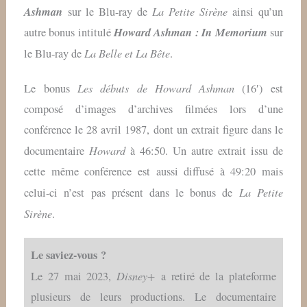
Ashman
La Petite Sirène
sur le Blu-ray de
ainsi qu’un
Howard Ashman : In Memorium
autre bonus intitulé
sur
La Belle et La Bête
le Blu-ray de
.
Les débuts de Howard Ashman
Le bonus
(16′) est
composé d’images d’archives filmées lors d’une
conférence le 28 avril 1987, dont un extrait figure dans le
Howard
documentaire
à 46:50. Un autre extrait issu de
cette même conférence est aussi diffusé à 49:20 mais
La Petite
celui-ci n’est pas présent dans le bonus de
Sirène
.
Le saviez-vous ?
Disney+
Le 27 mai 2023,
a retiré de la plateforme
plusieurs de leurs productions. Le documentaire