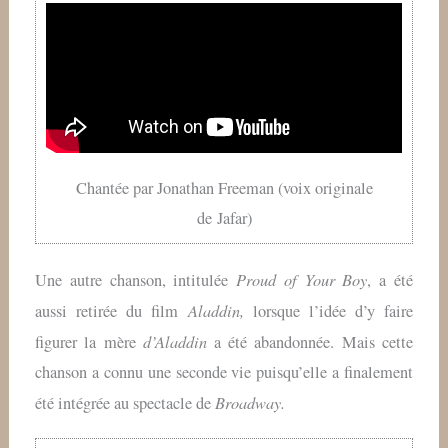
Chantée par Jonathan Freeman (voix originale
de Jafar)
Proud of Your Boy
Une autre chanson, intitulée
, a été
Aladdin,
aussi retirée du film
lorsque l’idée d’y faire
d’Aladdin
figurer la mère
a été abandonnée. Mais cette
chanson a connu une seconde vie puisqu’elle a finalement
Broadway.
été intégrée au spectacle de