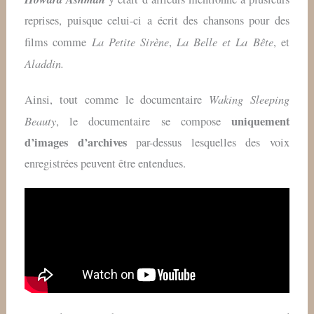
reprises, puisque celui-ci a écrit des chansons pour des
La Petite Sirène
La Belle et La Bête
films comme
,
, et
Aladdin.
Waking Sleeping
Ainsi, tout comme le documentaire
Beauty
uniquement
, le documentaire se compose
d’images d’archives
par-dessus lesquelles des voix
enregistrées peuvent être entendues.