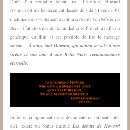
Doté d’un véritable talent pour l’écriture, Howard
Ashman est malheuresement décédé du sida à l’âge de 40,
La Belle et La
quelques mois seulement avant la sortie de
Bête
. Il fut alors décidé de lui dédier ce film et, à la fin du
générique du film, il est possible de lire le message
À notre ami Howard, qui donna sa voix à une
suivant :
sirène et son âme à une Bête. Notre reconnaissance
éternelle
.
Enfin, en complément de ce documentaire, on peut noter
Les débuts de Howard
qu’il existe un bonus intitulé