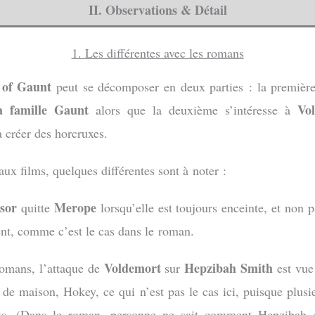
II. Observations & Détail
1. Les différentes avec les romans
 of Gaunt
peut se décomposer en deux parties : la première
 famille Gaunt
Vo
alors que la deuxième s’intéresse à
créer des horcruxes.
aux films, quelques différentes sont à noter :
sor
Merope
quitte
lorsqu’elle est toujours enceinte, et non 
t, comme c’est le cas dans le roman.
Voldemort
Hepzibah Smith
romans, l’attaque de
sur
est vue
 de maison, Hokey, ce qui n’est pas le cas ici, puisque plus
nts. (Dans le roman, personne ne sait comment Hepzibah e