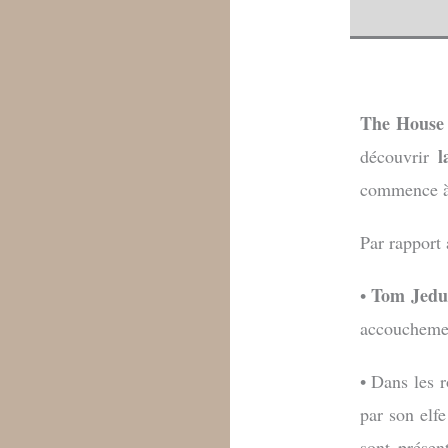
The House
la
découvrir
commence à 
Par rapport 
Tom Jedu
•
accouchemen
• Dans les 
par son elfe
sont prése