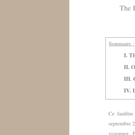
The 
Sommaire :
I. T
II. 
III.
IV. 
Ce fanfilm
septembre 2
visionner. 