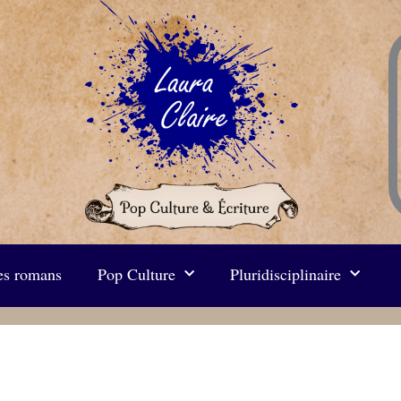
s romans
Pop Culture
Pluridisciplinaire