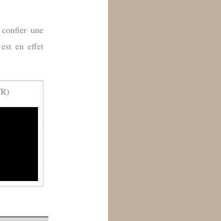
 confier une
 est en effet
FR)