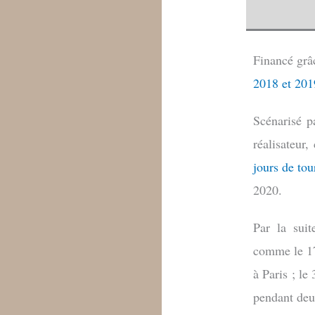
Financé grâ
2018
et 201
Scénarisé 
réalisateur
jours de to
2020.
Par la suit
comme le 17 
à Paris ; le
pendant deu