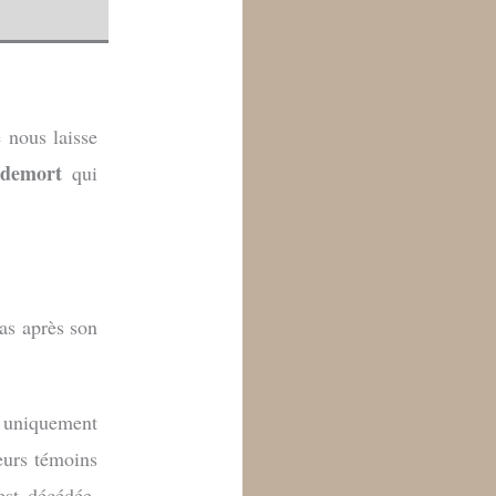
 nous laisse
ldemort
qui
pas après son
 uniquement
ieurs témoins
st décédée,