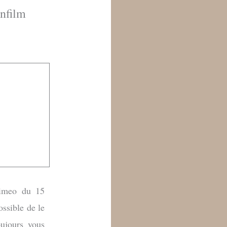
nfilm
Vimeo du 15
ssible de le
oujours vous