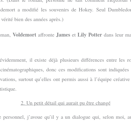
demort a modifié les souvenirs de Hokey. Seul Dumbledor
 vérité bien des années après.)
Voldemort
James
Lily Potter
roman,
affronte
et
dans leur ma
évidemment, il existe déjà plusieurs différences entre les r
 cinématographiques, donc ces modifications sont indiquées
rvations, surtout qu’elles ont permis aussi à l’équipe créative
tistique.
2. Un petit détail qui aurait pu être changé
e personnel, j’avoue qu’il y a un dialogue qui, selon moi, a