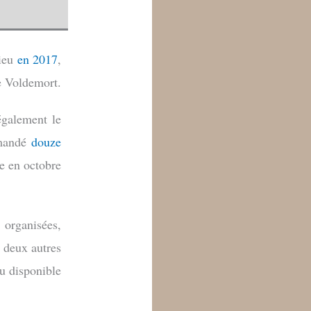
lieu
en 2017
,
e Voldemort.
également le
emandé
douze
ne en octobre
 organisées,
e deux autres
du disponible