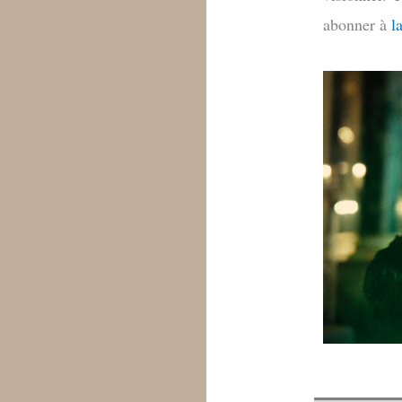
abonner à
l