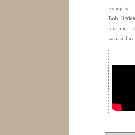
Synopsis :
Bob Ogde
mission : il
accusé d’avo