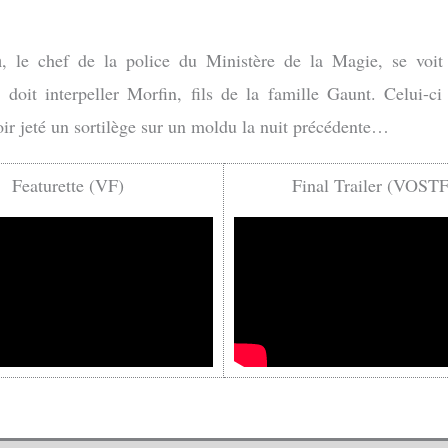
n
, le chef de la police du Ministère de la Magie, se voit
 doit interpeller Morfin, fils de la famille Gaunt. Celui-ci
ir jeté un sortilège sur un moldu la nuit précédente…
Featurette (VF)
Final Trailer (VOST