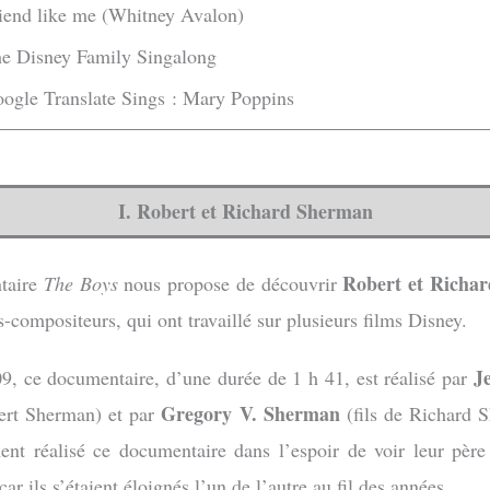
riend like me (Whitney Avalon)
he Disney Family Singalong
oogle Translate Sings : Mary Poppins
I. Robert et Richard Sherman
Robert et Richa
taire
The Boys
nous propose de découvrir
-compositeurs, qui ont travaillé sur plusieurs films Disney.
J
09, ce documentaire, d’une durée de 1 h 41, est réalisé par
Gregory V. Sherman
bert Sherman) et par
(fils de Richard S
nt réalisé ce documentaire dans l’espoir de voir leur père 
car ils s’étaient éloignés l’un de l’autre au fil des années.