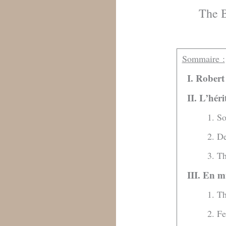
The B
Sommaire :
I. Rober
II. L’hér
1. S
2. De
3. T
III. En m
1. T
2. F