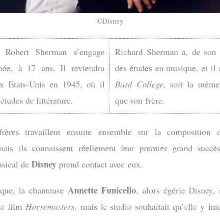
©Disney
 Robert Sherman s’engage
Richard Sherman a, de son c
mée, à 17 ans. Il reviendra
des études en musique, et il 
ux Etats-Unis en 1945, où il
Bard College
, soit la même
études de littérature.
que son frère.
rères travaillent ensuite ensemble sur la composition d
ais ils connaissent réellement leur premier grand succè
Disney
usical de
prend contact avec eux.
Annette Funicello
oque, la chanteuse
, alors égérie Disney, 
le film
Horsemasters,
mais le studio souhaitait qu’elle y int