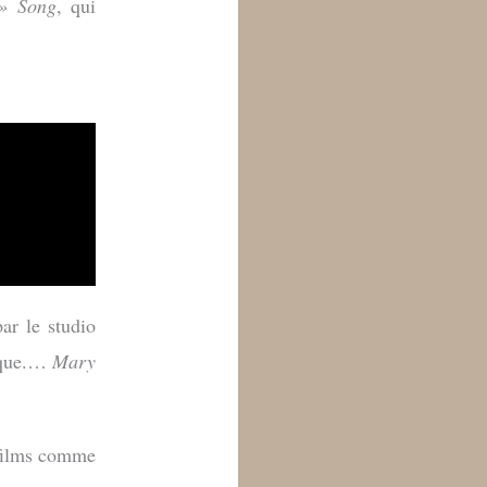
» Song
, qui
ar le studio
e que.…
Mary
s films comme