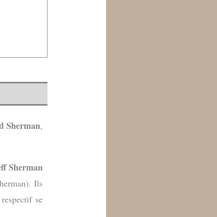
rd Sherman
,
eff Sherman
herman). Ils
respectif se