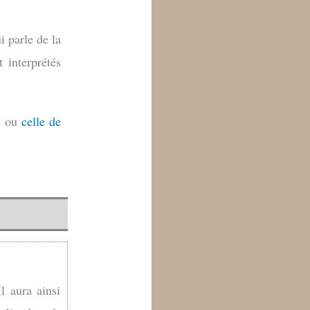
ui parle de la
 interprétés
y
ou
celle de
Il aura ainsi