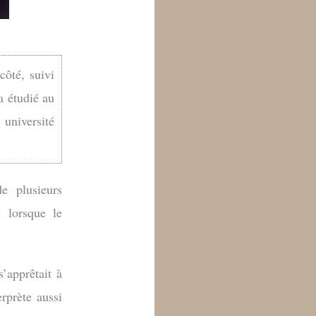
ôté, suivi
a étudié au
 université
e plusieurs
s lorsque le
s’apprêtait à
erprète aussi