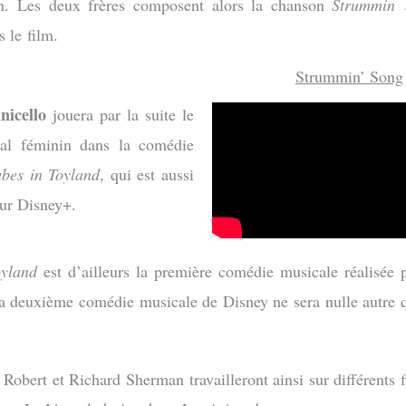
n. Les deux frères composent alors la chanson
Strummin 
s le film.
Strummin’ Song
nicello
jouera par la suite le
pal féminin dans la comédie
bes in Toyland
, qui est aussi
sur Disney+.
oyland
est d’ailleurs la première comédie musicale réalisée p
la deuxième comédie musicale de Disney ne sera nulle autr
, Robert et Richard Sherman travailleront ainsi sur différent