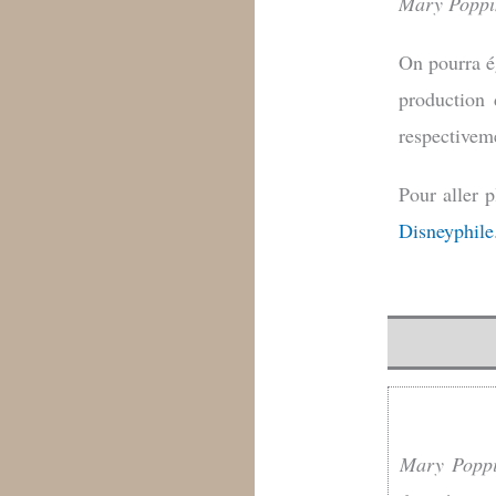
Mary Poppi
On pourra é
production
respectivem
Pour aller p
Disneyphile
Mary Popp