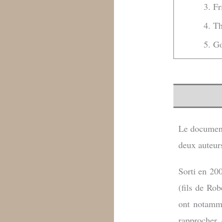
3. F
4. T
5. G
Le documen
deux auteurs
Sorti en 20
(fils de Ro
ont notamme
rapprocher, 