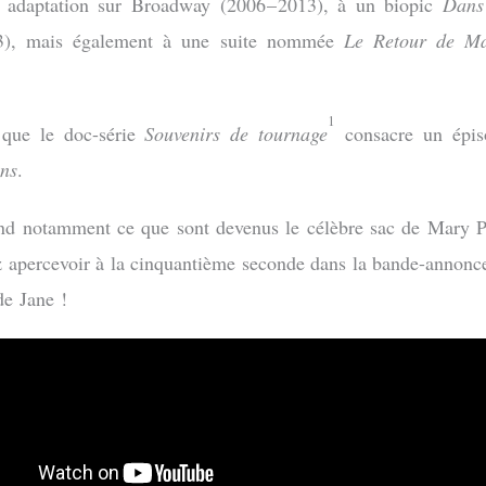
e adaptation sur Broadway (2006 – 2013), à un biopic
Dans
3), mais également à une suite nommée
Le Retour de M
1
 que le doc-série
Souvenirs de tournage
consacre un épis
ns
.
nd notamment ce que sont devenus le célèbre sac de Mary P
 apercevoir à la cinquantième seconde dans la bande-annonc
de Jane !