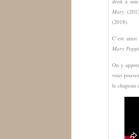
droit à un
Mary
(201
(2018).
C’est ainsi
Mary Poppi
On y appre
vous pouvez
le chapeau 