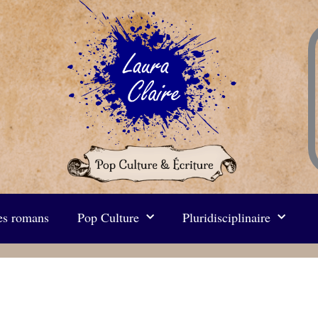
s romans
Pop Culture
Pluridisciplinaire