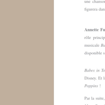
une chanso
figurera dan
Annette Fu
rôle princi
musicale
Ba
disponible 
Babes in T
Disney. Et 
Poppins
!
Par la suite