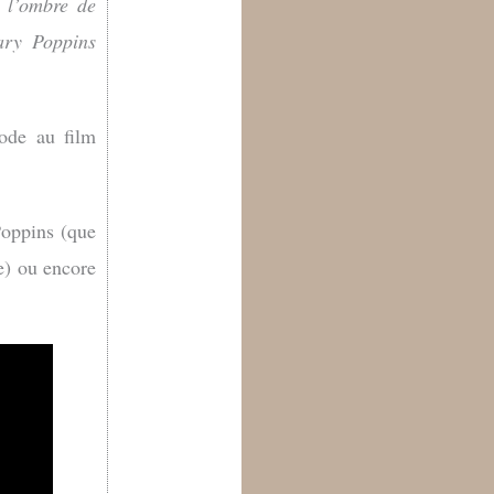
 l’ombre de
ary Poppins
ode au film
oppins (que
e) ou encore