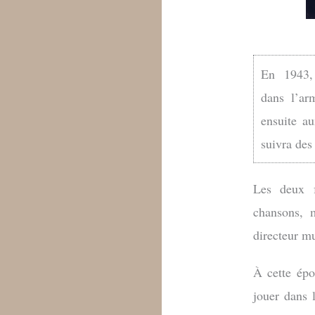
En 1943,
dans l’ar
ensuite a
suivra des 
Les deux f
chansons, m
directeur m
À cette ép
jouer dans 