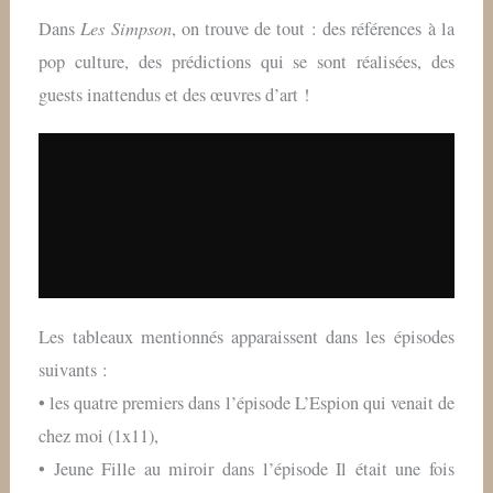
Les Simpson
Dans
, on trouve de tout : des références à la
pop culture, des prédictions qui se sont réalisées, des
guests inattendus et des œuvres d’art !
Les tableaux mentionnés apparaissent dans les épisodes
suivants :
• les quatre premiers dans l’épisode L’Espion qui venait de
chez moi (1x11),
• Jeune Fille au miroir dans l’épisode Il était une fois