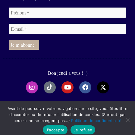
Bon jeudi à vous ! :)
I
T
Y
F
X
n
i
o
a
-
s
k
u
c
t
t
t
t
e
w
2020-2025
a
o
u
b
i
Avant de poursuivre votre navigation sur le site, vous êtes libre
g
k
b
o
t
d'accepter ou de refuser l'utilisation de cookies. (Surtout que
r
e
o
t
ceux-ci ne se mangent pas...)
Politique de confidentialité
Mentions légales
a
k
e
J'accepte
Je refuse
m
r