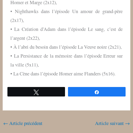
Homer et Marge (2x12),
• Nighthawks dans l’épisode Un amour de grand-père
(2x17),
• La Création d’Adam dans l’épisode Le sang, c’est de
l’argent (2x22),
• À l’abri du besoin dans l’épisode La Veuve noire (2x21),
• La Persistance de la mémoire dans l’épisode Erreur sur
la ville (5x11),
• La Cène dans l’épisode Homer aime Flanders (5x16).
Tweetez
Partagez
←
Article précédent
Article suivant
→