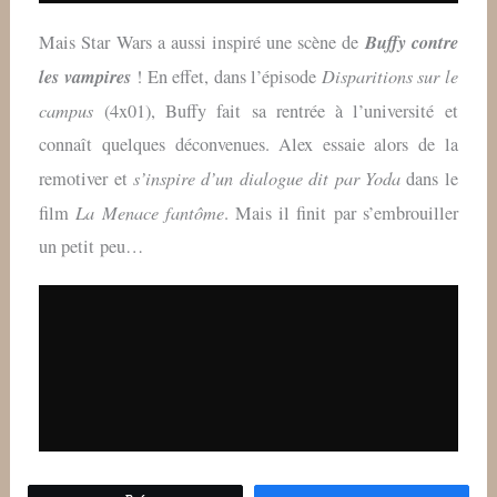
Buffy contre
Mais Star Wars a aussi inspiré une scène de
les vampires
Disparitions sur le
! En effet, dans l’épisode
campus
(4x01), Buffy fait sa rentrée à l’université et
connaît quelques déconvenues. Alex essaie alors de la
s’inspire d’un dialogue dit par Yoda
remotiver et
dans le
La Menace fantôme
film
. Mais il finit par s’embrouiller
un petit peu…