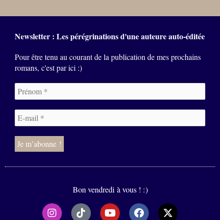
Newsletter : Les pérégrinations d'une auteure auto-éditée
Pour être tenu au courant de la publication de mes prochains
romans, c'est par ici :)
Bon vendredi à vous ! :)
I
T
Y
F
X
n
i
o
a
-