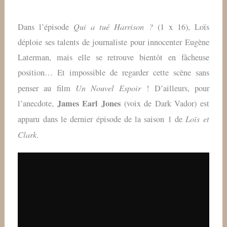
Qui a tué Harrison ?
Dans l’épisode
(1 x 16), Loïs
déploie ses talents de journaliste pour innocenter Eugène
Laterman, mais elle se retrouve bientôt en fâcheuse
position… Et impossible de regarder cette scène sans
Un Nouvel Espoir
penser au film
! D’ailleurs, pour
James Earl Jones
l’anecdote,
(voix de Dark Vador) est
Loïs et
apparu dans le dernier épisode de la saison 1 de
Clark
.