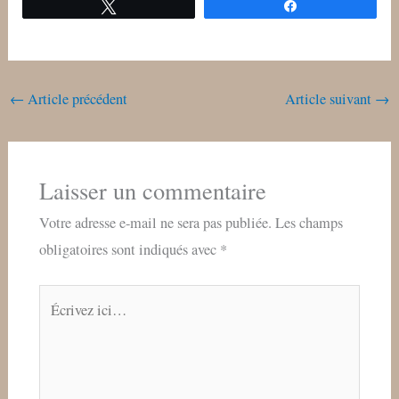
Tweetez
Partagez
←
Article précédent
Article suivant
→
Laisser un commentaire
Votre adresse e-mail ne sera pas publiée.
Les champs
obligatoires sont indiqués avec
*
Écrivez
ici…