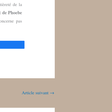
ièreté de la
et de Phoebe
oncerne pas
ez
Article suivant
→