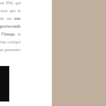
rmat PAL qui
rsion que le
une
ible sur
ages/seconde
c l’image
, la
Pour corriger
ur permettre