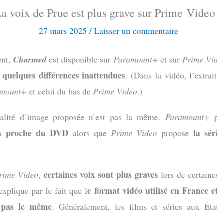
a voix de Prue est plus grave sur Prime Video
27 mars 2025
/
Laisser un commentaire
ent,
Charmed
est disponible sur
Paramount+
et sur
Prime Vi
quelques différences inattendues
r
. (Dans la vidéo, l’extrai
mount+
et celui du bas de
Prime Video
.)
ualité d’image proposée n’est pas la même.
Paramount+
p
ès proche du DVD
la sér
alors que
Prime Video
propose
certaines voix sont plus graves
rime Video
,
lors de certaine
e format vidéo utilisé en France e
xplique par le fait que l
t pas le même
. Généralement, les films et séries aux Éta