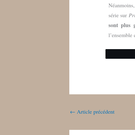
Néanmoins, 
série sur
Pr
sont plus 
l’ensemble 
←
Article précédent