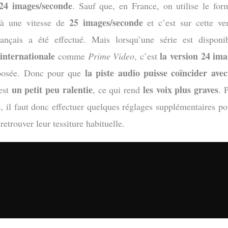
24 images/seconde
. Sauf que, en France, on utilise le fo
25 images/seconde
 à une vitesse de
et c’est sur cette ve
rançais a été effectué. Mais lorsqu’une série est dispon
internationale
la version 24 im
comme
Prime Video
, c’est
la piste audio puisse coïncider ave
oposée. Donc pour que
un petit peu ralentie
les voix plus graves
 est
, ce qui rend
. 
, il faut donc effectuer quelques réglages supplémentaires po
retrouver leur tessiture habituelle.