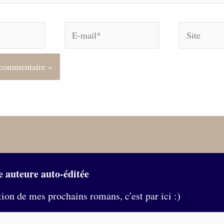
E-
Site
mail*
e auteure auto-éditée
tion de mes prochains romans, c'est par ici :)