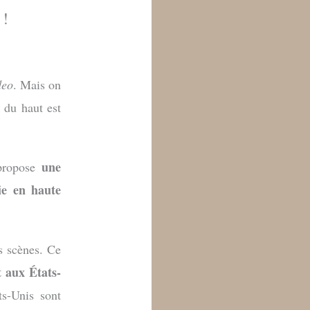
 !
deo
. Mais on
t du haut est
une
ropose
ie en haute
s scènes. Ce
t aux États-
ts-Unis sont