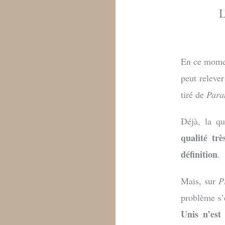
L
En ce mom
peut releve
tiré de
Para
Déjà, la q
qualité tr
définition
.
Mais, sur
P
problème s’e
Unis n’es