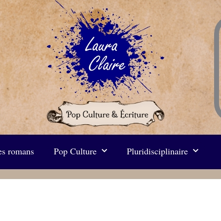
s romans
Pop Culture
Pluridisciplinaire