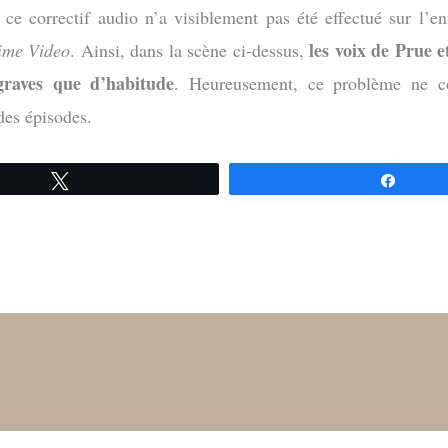
ce correctif audio n’a visiblement pas été effectué sur l’ent
les voix de Prue 
ime Video
. Ainsi, dans la scène ci-dessus,
graves que d’habitude
. Heureusement, ce problème ne c
des épisodes.
Tweetez
Partag