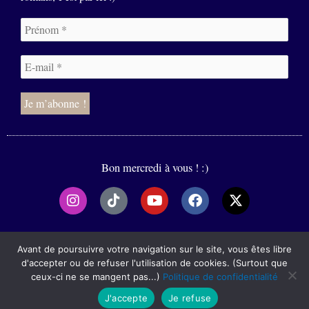
Bon mercredi à vous ! :)
I
T
Y
F
X
n
i
o
a
-
s
k
u
c
t
t
t
t
e
w
2020-2025
a
o
u
b
i
Avant de poursuivre votre navigation sur le site, vous êtes libre
g
k
b
o
t
d'accepter ou de refuser l'utilisation de cookies. (Surtout que
r
e
o
t
ceux-ci ne se mangent pas...)
Politique de confidentialité
Mentions légales
a
k
e
J'accepte
Je refuse
m
r