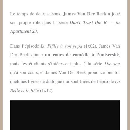
James Van Der Beek
Le temps de deux saisons,
a joué
Don’t Trust the B — - in
son propre rôle dans la série
Apartment 23
.
La Fifille à son papa
Dans l’épisode
(1x02), James Van
un cours de comédie à l’université
Der Beek donne
,
Dawson
mais les étudiants s’intéressent plus à la série
qu’à son cours, et James Van Der Beek prononce bientôt
La
quelques lignes de dialogue qui sont tirées de l’épisode
Belle et le Bête
(1x12).