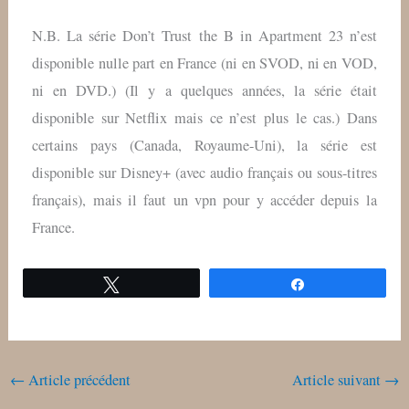
N.B. La série Don’t Trust the B in Apartment 23 n’est
disponible nulle part en France (ni en SVOD, ni en VOD,
ni en DVD.) (Il y a quelques années, la série était
disponible sur Netflix mais ce n’est plus le cas.) Dans
certains pays (Canada, Royaume-Uni), la série est
disponible sur Disney+ (avec audio français ou sous-titres
français), mais il faut un vpn pour y accéder depuis la
France.
Tweetez
Partagez
←
Article précédent
Article suivant
→