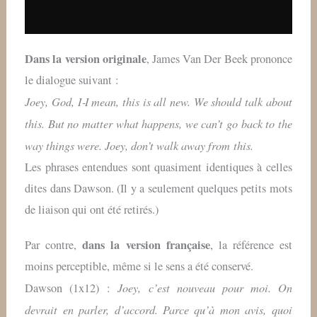
Dans la version originale
, James Van Der Beek prononce
le dialogue suivant :
Joey, God, I‑I mean, this is all new. We should talk about
this. But no matter what happens, we can’t go back to the
way things were. Joey, don’t walk away from this.
Les phrases entendues sont quasiment identiques à celles
dites dans Dawson. (Il y a seulement quelques petits mots
de liaison qui ont été retirés.)
dans la version française
Par contre,
, la référence est
moins perceptible, même si le sens a été conservé.
Joey, c’est nouveau pour moi. On
Dawson (1x12) :
devrait en parler, d’accord. Parce qu’à mon avis, quoi