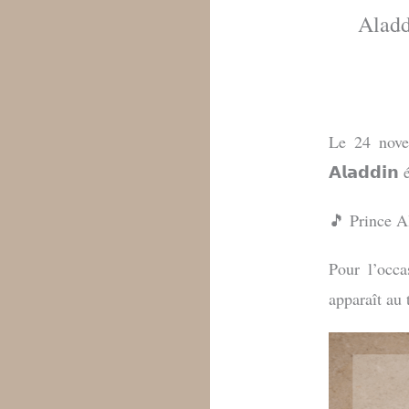
Aladd
Le 24 novem
𝗔𝗹𝗮𝗱𝗱𝗶
🎵 Prince Al
Pour l’occa
apparaît au 