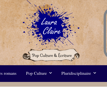
s romans
Pop Culture
Pluridisciplinaire